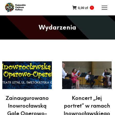
0,00
zł
0
Wydarzenia
Zainaugurowano
Koncert „Jej
Inowrocławską
portret” w ramach
Galę Operowo-
Inowrocławskiego