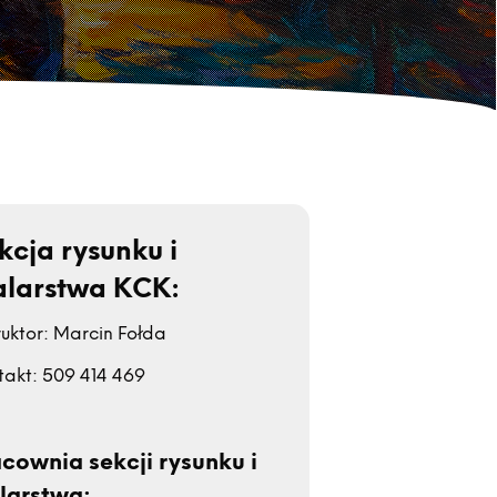
kcja rysunku i
larstwa KCK:
ruktor: Marcin Fołda
takt: 509 414 469
cownia sekcji rysunku i
larstwa: