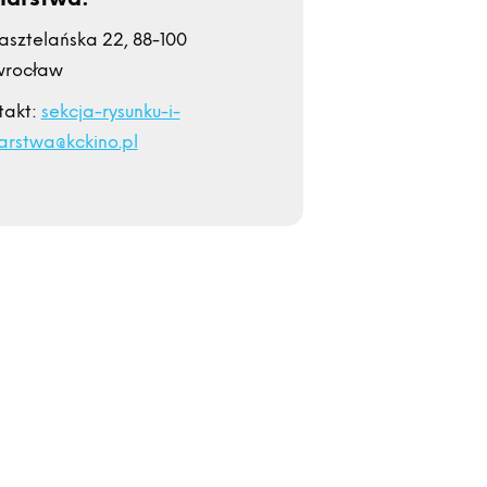
Kasztelańska 22, 88-100
wrocław
takt:
sekcja-rysunku-i-
arstwa@kckino.pl