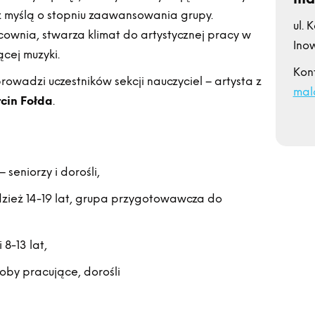
z myślą o stopniu zaawansowania grupy.
ul. 
nia, stwarza klimat do artystycznej pracy w
Ino
ącej muzyki.
Kon
rowadzi uczestników sekcji nauczyciel – artysta z
mal
cin Fołda
.
 seniorzy i dorośli,
odzież 14-19 lat, grupa przygotowawcza do
 8-13 lat,
soby pracujące, dorośli