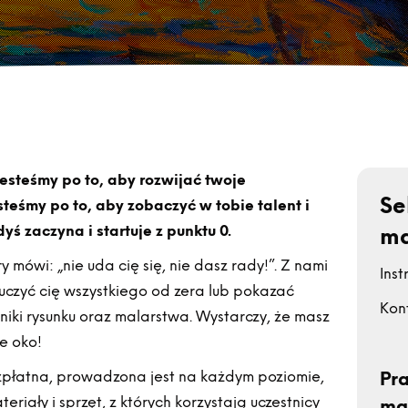
Jesteśmy po to, aby rozwijać twoje
Se
steśmy po to, aby zobaczyć w tobie talent i
yś zaczyna i startuje z punktu 0.
ma
y mówi: „nie uda cię się, nie dasz rady!”. Z nami
Inst
uczyć cię wszystkiego od zera lub pokazać
Kon
niki rysunku oraz malarstwa. Wystarczy, że masz
e oko!
ezpłatna, prowadzona jest na każdym poziomie,
Pra
riały i sprzęt, z których korzystają uczestnicy
ma