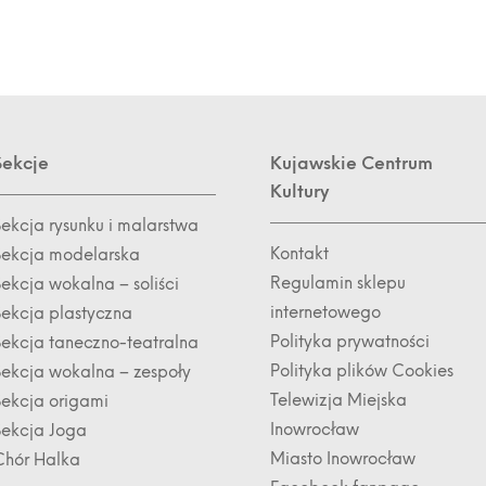
Sekcje
Kujawskie Centrum
Kultury
Sekcja rysunku i malarstwa
Kontakt
Sekcja modelarska
Regulamin sklepu
ekcja wokalna – soliści
internetowego
Sekcja plastyczna
Polityka prywatności
Sekcja taneczno-teatralna
Polityka plików Cookies
Sekcja wokalna – zespoły
Telewizja Miejska
Sekcja origami
Inowrocław
Sekcja Joga
Miasto Inowrocław
Chór Halka