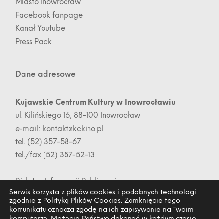
Miasto Inowrocław
Facebook fanpage
Kanał Youtube
Press Pack
Dane adresowe
Kujawskie Centrum Kultury w Inowrocławiu
ul. Kilińskiego 16, 88-100 Inowrocław
e-mail:
kontakt@kckino.pl
tel. (52) 357-58-67
tel./fax (52) 357-52-13
Biuletyn Informacji Publicznej
Serwis korzysta z plików cookies i podobnych technologii
zgodnie z Polityką Plików Cookies. Zamknięcie tego
komunikatu oznacza zgodę na ich zapisywanie na Twoim
komputerze. Możecie Państwo dokonać w każdym czasie