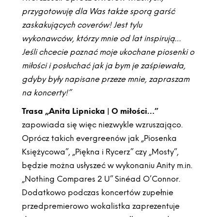
przygotowuję dla Was także sporą garść
zaskakujących coverów! Jest tylu
wykonawców, którzy mnie od lat inspirują…
Jeśli chcecie poznać moje ukochane piosenki o
miłości i posłuchać jak ja bym je zaśpiewała,
gdyby były napisane przeze mnie, zapraszam
na koncerty!”
Trasa „Anita Lipnicka | O miłości…”
zapowiada się więc niezwykle wzruszająco.
Oprócz takich evergreenów jak „Piosenka
Księżycowa”, „Piękna i Rycerz” czy „Mosty”,
będzie można usłyszeć w wykonaniu Anity m.in.
„Nothing Compares 2 U” Sinéad O’Connor.
Dodatkowo podczas koncertów zupełnie
przedpremierowo wokalistka zaprezentuje