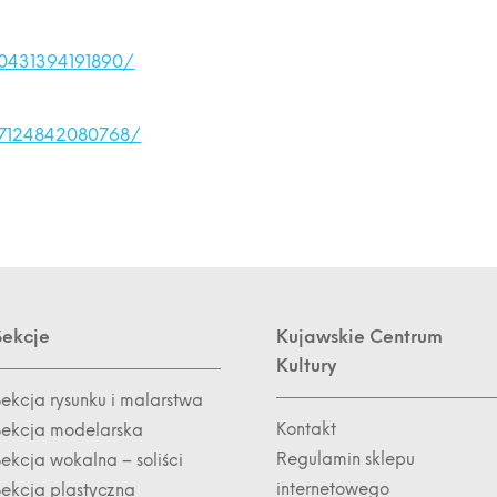
0431394191890/
47124842080768/
Sekcje
Kujawskie Centrum
Kultury
Sekcja rysunku i malarstwa
Kontakt
Sekcja modelarska
Regulamin sklepu
ekcja wokalna – soliści
internetowego
Sekcja plastyczna