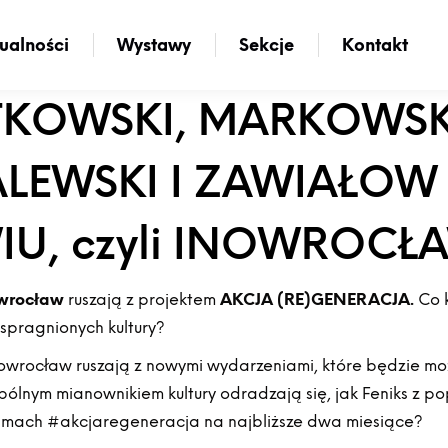
ualności
Wystawy
Sekcje
Kontakt
ATKOWSKI, MARKOWSK
LEWSKI I ZAWIAŁOW
U, czyli INOWROCŁ
owrocław
ruszają z projektem
AKCJA (RE)GENERACJA.
Co k
spragnionych kultury?
nowrocław ruszają z nowymi wydarzeniami, które będzie moż
wspólnym mianownikiem kultury odradzają się, jak Feniks z
ramach #akcjaregeneracja na najbliższe dwa miesiące?