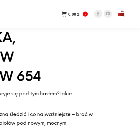
0,00
zł
0
Facebook
YouTube
page
page
A,
opens
opens
in
in
new
new
 W
window
window
AW 654
ryje się pod tym hasłem?Jakie
na śledzić i co najważniejsze – brać w
 popiołów pod nowym, mocnym