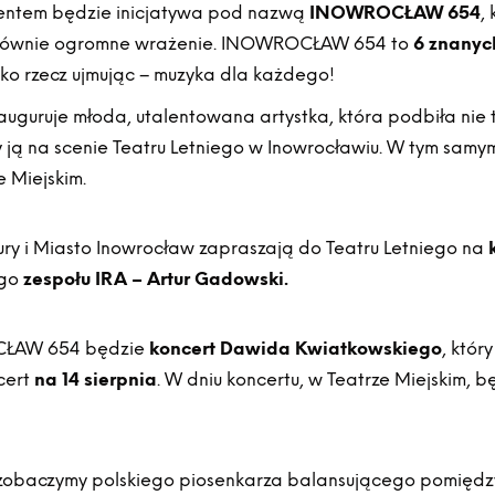
entem będzie inicjatywa pod nazwą
INOWROCŁAW 654
,
wi równie ogromne wrażenie. INOWROCŁAW 654 to
6 znanyc
rótko rzecz ujmując – muzyka dla każdego!
uruje młoda, utalentowana artystka, która podbiła nie ty
ją na scenie Teatru Letniego w Inowrocławiu. W tym samym
e Miejskim.
ury i Miasto Inowrocław zapraszają do Teatru Letniego na
ego
zespołu IRA – Artur Gadowski.
CŁAW 654 będzie
koncert Dawida Kwiatkowskiego
, któr
cert
na 14 sierpnia
. W dniu koncertu, w Teatrze Miejskim, 
zobaczymy polskiego piosenkarza balansującego pomiędzy