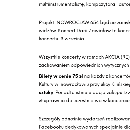
multiinstrumentalistę, kompozytora i aut
Projekt INOWROCŁAW 654 będzie zamykać
widzów. Koncert Darii Zawiałow to konc
koncertu 13 września.
Wszystkie koncerty w ramach AKCJA (RE
zachowaniem odpowiednich wytycznych i 
Bilety w cenie 75 zł
na każdy z koncertów
Kultury w Inowrocławiu przy ulicy Kilińs
sztukę
. Ponadto istnieje opcja zakupu tz
zł
uprawnia do uczestnictwa w koncercie 
Szczegóły odnośnie wydarzeń realizowa
Facebooku dedykowanych specjalnie dla