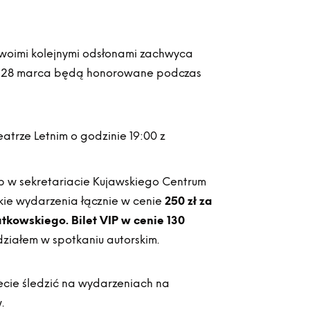
woimi kolejnymi odsłonami zachwyca
 na 28 marca będą honorowane podczas
rze Letnim o godzinie 19:00 z
ub w sekretariacie Kujawskiego Centrum
tkie wydarzenia łącznie w cenie
250 zł za
atkowskiego.
Bilet VIP w cenie 130
ziałem w spotkaniu autorskim.
cie śledzić na wydarzeniach na
.