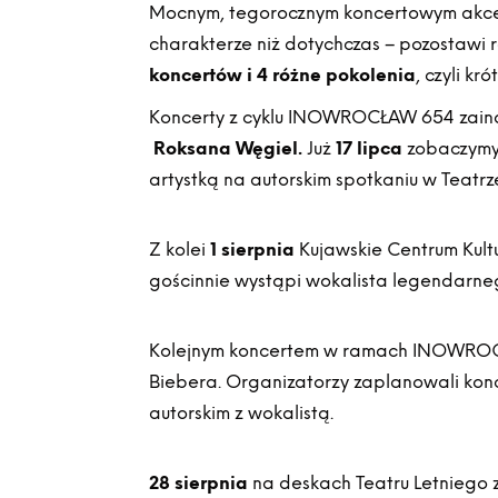
Mocnym, tegorocznym koncertowym akc
charakterze niż dotychczas – pozosta
koncertów i 4 różne pokolenia
, czyli k
Koncerty z cyklu INOWROCŁAW 654 zainaug
Roksana Węgiel.
Już
17 lipca
zobaczymy 
artystką na autorskim spotkaniu w Teatrz
Z kolei
1 sierpnia
Kujawskie Centrum Kult
gościnnie wystąpi wokalista legendarn
Kolejnym koncertem w ramach INOWRO
Biebera. Organizatorzy zaplanowali kon
autorskim z wokalistą.
28 sierpnia
na deskach Teatru Letniego 