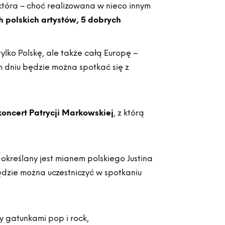
 która – choć realizowana w nieco innym
h polskich artystów, 5 dobrych
lko Polskę, ale także całą Europę –
 dniu będzie można spotkać się z
koncert Patrycji Markowskiej
, z którą
y określany jest mianem polskiego Justina
będzie można uczestniczyć w spotkaniu
 gatunkami pop i rock,