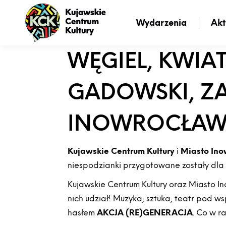
Wydarzenia
Akt
WĘGIEL, KWI
GADOWSKI, ZA
INOWROCŁAWI
Kujawskie Centrum Kultury
i
Miasto In
niespodzianki przygotowane zostały dla 
Kujawskie Centrum Kultury oraz Miasto I
nich udział! Muzyka, sztuka, teatr pod 
hasłem
AKCJA (RE)GENERACJA
. Co w 