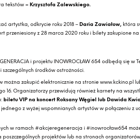
ora tekstów
– Krzysztofa Zalewskiego.
 artystka, odkrycie roku 2018 –
Daria Zawiałow,
która s
ert przeniesiony z 28 marca 2020 roku i bilety zakupione
)GENERACJA i projektu INOWROCŁAW 654 odbędą się w Teat
szczególnych środków ostrożności.
 można zakupić elektronicznie na stronie www.kckino.pl l
kiego 16. Organizatorzy przewidują również karnety na wszys
w.
biletu VIP na koncert Roksany Węgiel lub Dawida Kwi
jednego z wyżej wspomnianych artystów w połączeniu z ud
nych w ramach #akcjeregeneracja i #inowrocław654 może
 poszczególnych projektów lub na stronach organizatorów