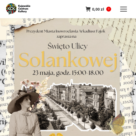
0,00
zł
0