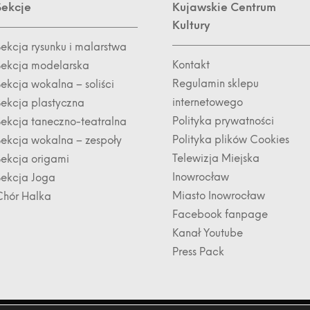
Sekcje
Kujawskie Centrum
Kultury
Sekcja rysunku i malarstwa
Kontakt
Sekcja modelarska
Regulamin sklepu
ekcja wokalna – soliści
internetowego
Sekcja plastyczna
Polityka prywatności
Sekcja taneczno-teatralna
Polityka plików Cookies
Sekcja wokalna – zespoły
Telewizja Miejska
Sekcja origami
Inowrocław
Sekcja Joga
Miasto Inowrocław
Chór Halka
Facebook fanpage
Kanał Youtube
Press Pack