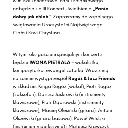
w muszli koncertowej Parku Solankowego
odbędzie się III Koncert Uwielbienia
„Panie
dobry jak chleb”
. Zapraszamy do wspólnego
świętowania Uroczystości Najświętszego
Ciała i Krwi Chrystusa.
W tym roku gościem specjalnym koncertu
będzie
IWONA PIETRALA
– wokalistka,
kompozytorka, ewangelizatorka. Wraz z nią
na scenie wystąpi zespół
Rogóż & Jazz Friends
w składzie: Kinga Rogóż (wokal), Piotr Rogóż
(saksofon), Dariusz Jaskrowski (instrumenty
klawiszowe), Piotr Dąbrowski (instrumenty
klawiszowe), Maciej Olesiński (gitara), Antoni
Olszewski (gitara basowa), Paweł Witulski
(instrumenty perkusyjne) i Mateusz Krawczyk