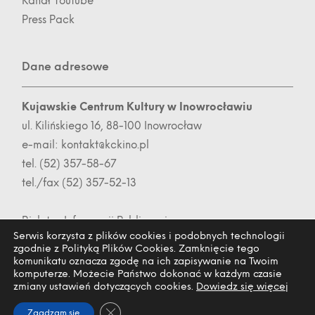
Kanał Youtube
Press Pack
Dane adresowe
Kujawskie Centrum Kultury w Inowrocławiu
ul. Kilińskiego 16, 88-100 Inowrocław
e-mail:
kontakt@kckino.pl
tel. (52) 357-58-67
tel./fax (52) 357-52-13
Biuletyn Informacji Publicznej
Serwis korzysta z plików cookies i podobnych technologii
zgodnie z Polityką Plików Cookies. Zamknięcie tego
komunikatu oznacza zgodę na ich zapisywanie na Twoim
komputerze. Możecie Państwo dokonać w każdym czasie
Kujawskie Centrum Kultury w Inowrocławiu @2026 |
Polityka
zmiany ustawień dotyczących cookies.
Dowiedz się więcej
prywatności
|
Deklaracja dostępności
Close GDPR Cookie Banner
Zgadzam się