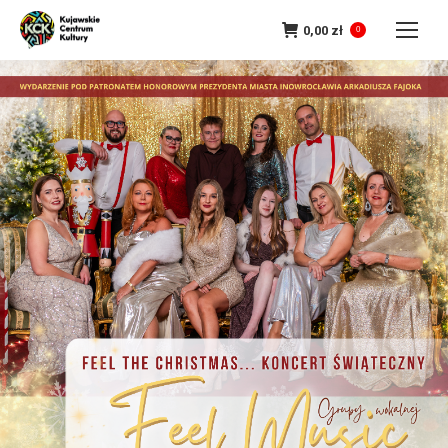
0,00
zł
0